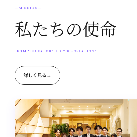
—
MISSION
—
私たちの
使命
FROM "DISPATCH" TO "CO-CREATION"
→
詳しく見る