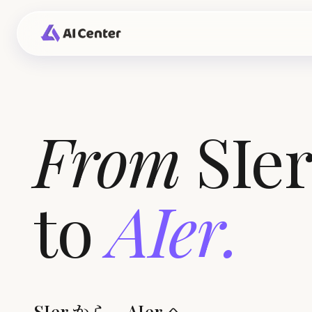
From
SIe
to
AIer
.
SIer から、AIer へ。