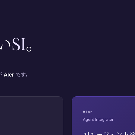
い
SI
。
が
AIer
です。
AIer
Agent Integrator
AIエージェント