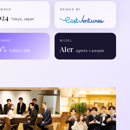
UNDED
BACKED BY
024
Tokyo, Japan
USAGE
MODEL
0%
AIer
日常的に活用
agents × people