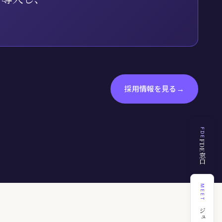
。
→
採用情報を見る
FDE
FDE窓口
MEET