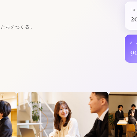
FO
2
かたちをつくる。
AI 
9