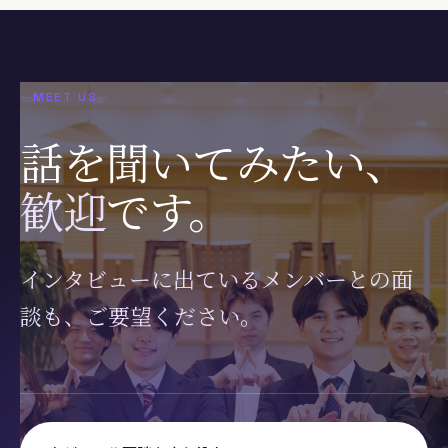
—
MEET US
—
話を聞いてみたい、
歓迎
です。
インタビューに出ているメンバーとの面
談も、ご要望ください。