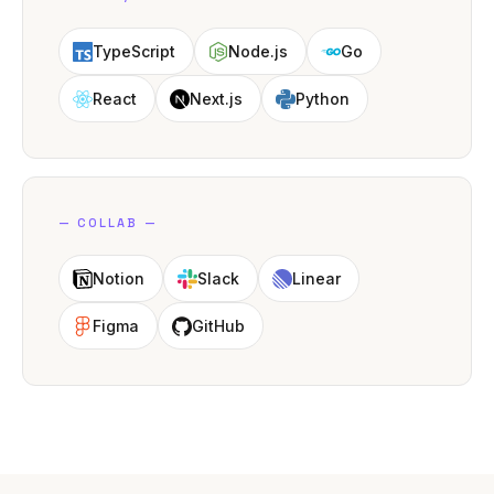
TypeScript
Node.js
Go
React
Next.js
Python
—
COLLAB
—
Notion
Slack
Linear
Figma
GitHub