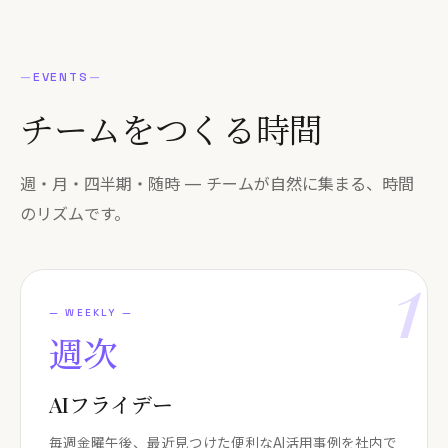
—
EVENTS
—
チームを
つくる
時間
週・月・四半期・随時 — チームが自然に集まる、時間
のリズムです。
1
—
WEEKLY
—
週次
AIフライデー
毎週金曜午後、最近見つけた便利なAI活用事例を社内で