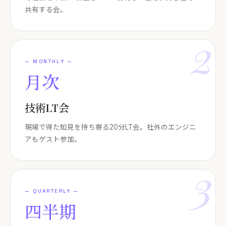
共有する会。
2
—
MONTHLY
—
月次
技術LT会
現場で得た知見を持ち寄る20分LT会。社外のエンジニ
アもゲスト参加。
3
—
QUARTERLY
—
四半期