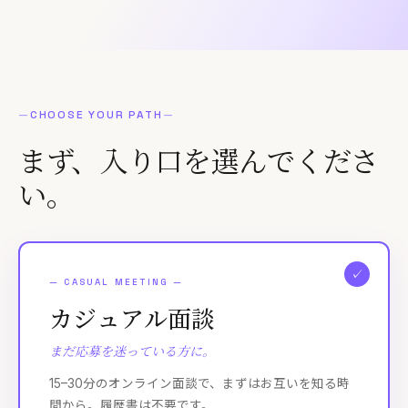
コーポレートサイト
—
CHOOSE YOUR PATH
—
まず、
入り口
を選んでくださ
い。
✓
—
CASUAL MEETING
—
カジュアル面談
まだ応募を迷っている方に。
15–30分のオンライン面談で、まずはお互いを知る時
間から。履歴書は不要です。